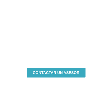
Tecnología para la salud
sin dolor
Únicos en Tecnología Europea para el
Tratamiento del Dolor a través de la
Cryoanalgesia
CONTACTAR UN ASESOR