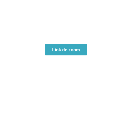
Revisa tu correo electrónico en la bandeja de entrada o
SPAM
Guarda el siguiente enlace:
Link de zoom