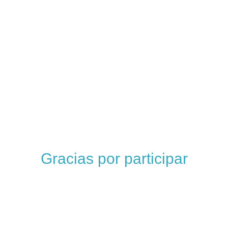
Gracias por participar
Te esperamos:
Martes 14 de noviembre
a las 4:00 p. m. (Hora Colombia)